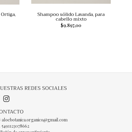
Ortiga,
Shampoo sólido Lavanda, para
cabello mixto
$9.897,00
UESTRAS REDES SOCIALES
ONTACTO
aloebotanica.organico@gmail.com
5491123078662
Botón de arrepentimiento